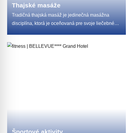
Thajské masáže
Tradičná thajská masáž je jedinečná masážna
disciplína, ktorá je oceňovaná pre svoje liečebné
účinky. Výrazne zlepšuje fyzickú aj duševnú
kondíciu. Je zameraná na ovplyvňovanie tokov
životnej energie tlakom na tzv. meridiány, systém
bodov v tele, ktorými prúdi životná energia. Jej
súčasťou je premyslený, viac ako 2500 rokmi
overený systém strečingových cvikov, hmatov
a masážnych postupov, ktoré priaznivo pôsobia na
ľudské telo.
Športové aktivity