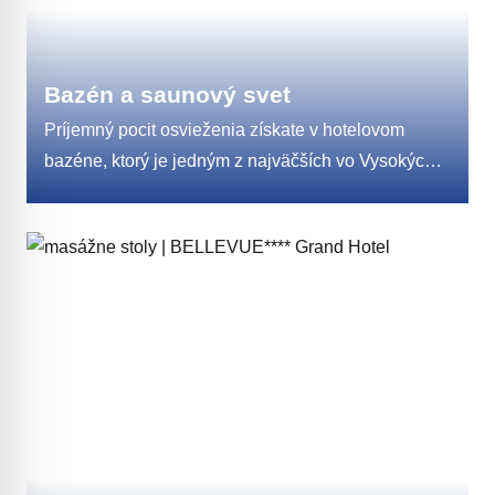
Bazén a saunový svet
Príjemný pocit osvieženia získate v hotelovom
bazéne, ktorý je jedným z najväčších vo Vysokých
Tatrách. Má dĺžku 20 m, šírku 10 m a hĺbku 1,4 m,
preto je vhodný pre plavcov i neplavcov. Teplota
vody je 28°C. Súčasťou hotelového bazéna je
detské wellness, ktoré pozostáva z dvoch bazénov
o teplote 32°C a detskej suchej sauny.