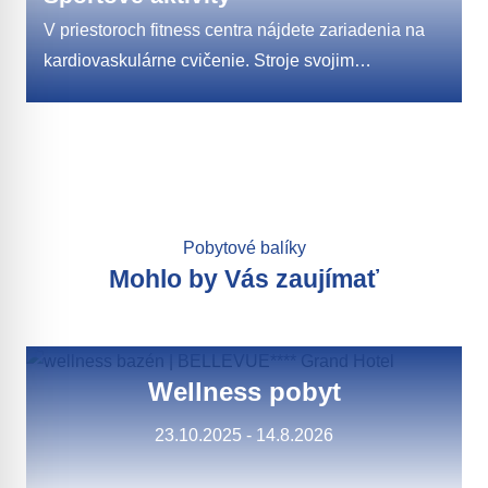
V priestoroch fitness centra nájdete zariadenia na
kardiovaskulárne cvičenie. Stroje svojim
jednoduchým ovládaním, moderným dizajnom
a efektívnosťou určite splnia očakávania každého
hosťa, pre ktorého znamená cvičenie zábavu
a inšpiráciu. K dispozícii máme kardiostroje:
veslársky trenažér, bežiace pásy, stacionárne
bicykle, cross-trainer (eliptický trenažér), pri ktorých
Pobytové balíky
je možnosť nastavenia rôznych profilov tratí,
Mohlo by Vás zaujímať
obtiažnosť a priame snímanie pulzovej frekvencie,
ktorá je hlavným ukazovateľom efektivity tréningu.
Wellness pobyt
23.10.2025 - 14.8.2026