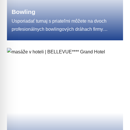
Bowling
Usporiadať turnaj s priateľmi môžete na dvoch
profesionálnych bowlingových dráhach firmy
Brunswick, ktorá je svetovým lídrom vo svojom
odbore. Bowling patrí medzi športy, ktoré na hráčov
nekladú vysoké nároky, ako je to v iných druhoch
športu. Preto si pri ňom iste nájdete čas aj na
občerstvenie v Bowling bare. Ak sa rozhodnete
zahrať si u nás bowling, zapožičiame Vám zdarma
značkovú obuv Brunswick.