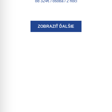
od 324€ / osoba / 2 noci
ZOBRAZIŤ ĎALŠIE
Darčekové poukazy
Prekvapte svojich blízkych a priateľov! Potešte ich
darčekovou poukážkou alebo sa poďakujte obchodným
partnerom a zamestnancom zážitkovým darčekom!
Pošleme ju poštou, na mail alebo si môžete pre ňu prísť
k nám osobne.