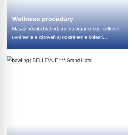
Wellness procedúry
Masáž pôsobí blahodarne na organizmus, celkové
uvoľnenie a zároveň aj odstránenie bolestí.
Reflexná masáž pomáha udržiavať harmonickú
a optimálnu funkčnosť orgánov a žliaz, stimuluje
imunitný systém, pôsobí preventívne. Masáž
s lávovými kameňmi stará už tisícročia patrí medzi
najluxusnejšie masáže vôbec. Skvelá na
zrelaxovanie a odbúranie stresu.