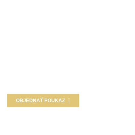
Darčekové poukazy
Prekvapte svojich blízkych a priateľov! Potešte ich
darčekovou poukážkou alebo sa poďakujte obchodným
partnerom a zamestnancom zážitkovým darčekom!
Pošleme ju poštou, na mail alebo si môžete pre ňu prísť
k nám osobne.
OBJEDNAŤ POUKAZ