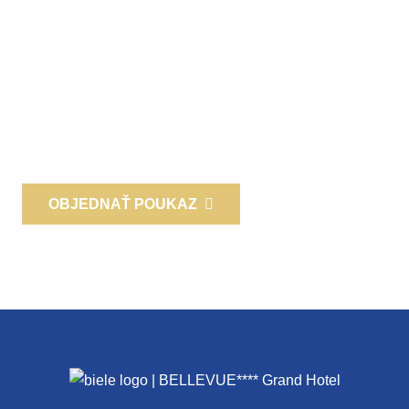
Prekvapte svojich blízkych a priateľov! Potešte ich
darčekovou poukážkou alebo sa poďakujte obchodným
partnerom a zamestnancom zážitkovým darčekom!
Pošleme ju poštou, na mail alebo si môžete pre ňu prísť
k nám osobne.
OBJEDNAŤ POUKAZ