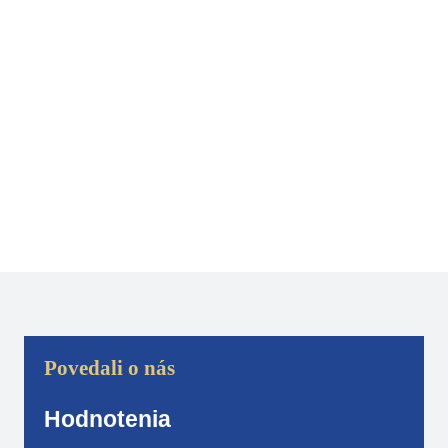
Bazén, detské wellness a saunový svet
pre dospelých
Ideálne miesto pre veľkolepý kongres či
iné firemné eventy
Povedali o nás
Hodnotenia