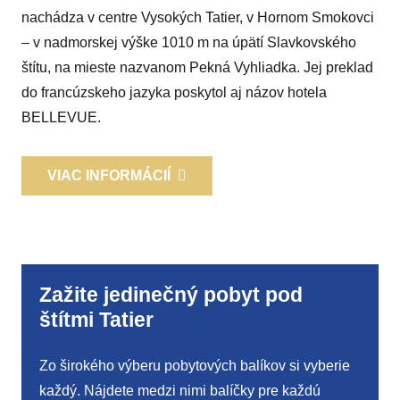
nachádza v centre Vysokých Tatier, v Hornom Smokovci
– v nadmorskej výške 1010 m na úpätí Slavkovského
štítu, na mieste nazvanom Pekná Vyhliadka. Jej preklad
do francúzskeho jazyka poskytol aj názov hotela
BELLEVUE.
VIAC INFORMÁCIÍ
Zažite jedinečný pobyt pod
štítmi Tatier
Zo širokého výberu pobytových balíkov si vyberie
každý. Nájdete medzi nimi balíčky pre každú