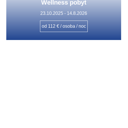
Wellness pobyt
23.10.2025 - 14.8.2026
od 112 € / osoba / noc
Hotel situovaný pod štítmi Tatier
s kapacitou až 150 izieb