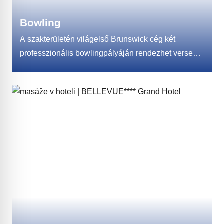
Bowling
A szakterületén világelső Brunswick cég két
professzionális bowlingpályáján rendezhet versenyt
barátokkal. A bowling azon sportok közé tartozik,
amelyek nem támasztanak magas követelményeket
a játékosokkal szemben, ahogyan az más
sportágakban is előfordul. Ezért a Bowling bárban
biztosan talál időt a frissítőkre. Ha úgy dönt, hogy
nálunk bowlingoz, ingyen kölcsönadunk Brunswick
márkájú cipőket.