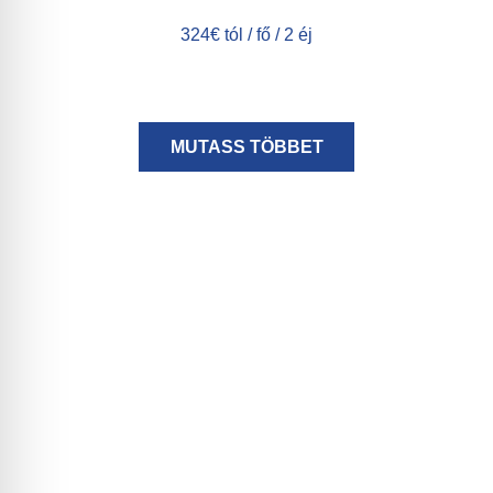
324€ tól / fő / 2 éj
MUTASS TÖBBET
Ajándékutalványok
Lepje meg szeretteit és barátait! Örvendeztesse meg
őket ajándékutalvánnyal, vagy köszönje meg üzleti
partnereit, munkatársait élményajándékkal! Postán, e-
mailben küldjük, vagy személyesen is bejöhet hozzánk.