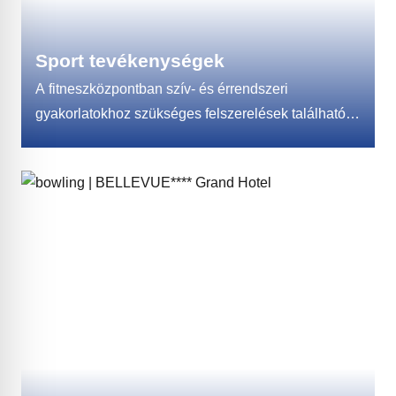
Sport tevékenységek
A fitneszközpontban szív- és érrendszeri
gyakorlatokhoz szükséges felszerelések találhatók.
A gépek egyszerű kezelésükkel, modern
kialakításukkal és hatékonyságukkal minden
bizonnyal megfelelnek minden vendég
elvárásainak, akik számára a mozgás szórakozást
és inspirációt jelent. Kardiógépek állnak
rendelkezésünkre: evezős gép, futópadok, álló
kerékpárok, cross-trainer (elliptikus tréner), ahol
lehetőség van különböző pályaprofilok beállítására,
nehézségi és közvetlen pulzusfrekvencia mérésre,
ami az edzés hatékonyságának fő mutatója. .