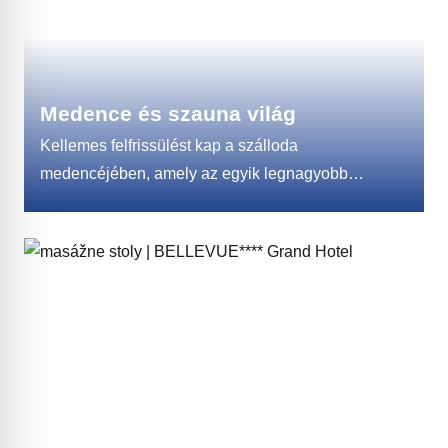
Medence és szauna világ
Kellemes felfrissülést kap a szálloda
medencéjében, amely az egyik legnagyobb
a Magas-Tátrában. 20 m hosszú, 10 m széles és
1,4 m mély, így úszóknak és nem úszóknak is
megfelelő. A víz hőmérséklete 28°C. A szálloda
medencéjének része egy gyermekwellness, amely
két 32°C-os medencéből és egy gyermek száraz
szaunából áll.