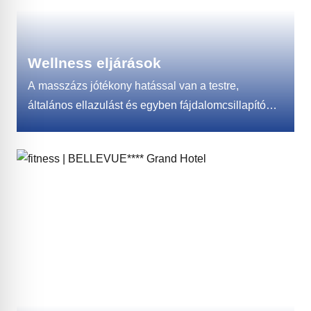
Wellness eljárások
A masszázs jótékony hatással van a testre,
általános ellazulást és egyben fájdalomcsillapító
hatást fejt ki. A reflexmasszázs segít fenntartani
a szervek és mirigyek harmonikus és optimális
működését, serkenti az immunrendszert, megelőző
hatású. A már évezredes lávaköves masszázs
a valaha volt egyik legfényűzőbb masszázs. Remek
kikapcsolódásra és stresszoldásra.