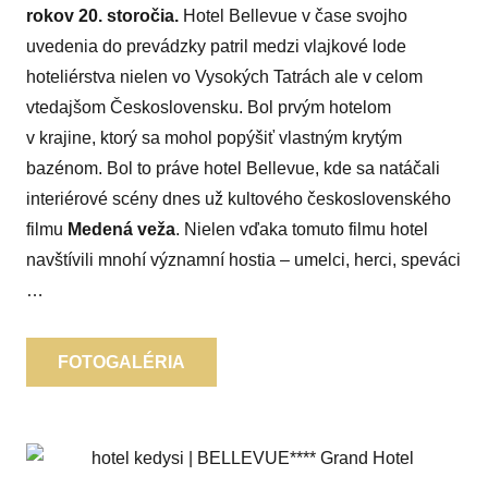
rokov 20. storočia.
Hotel Bellevue v čase svojho
uvedenia do prevádzky patril medzi vlajkové lode
hoteliérstva nielen vo Vysokých Tatrách ale v celom
vtedajšom Československu. Bol prvým hotelom
v krajine, ktorý sa mohol popýšiť vlastným krytým
bazénom. Bol to práve hotel Bellevue, kde sa natáčali
interiérové scény dnes už kultového československého
filmu
Medená veža
. Nielen vďaka tomuto filmu hotel
navštívili mnohí významní hostia – umelci, herci, speváci
…
FOTOGALÉRIA