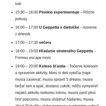
tvár
15:30 – 16:00
Pinokio experimentuje
– Rôzne
pokusy
16:00 – 17:00
U Geppetta v dielničke
– tvorenie
z drievok
17:00 – 17:30
večera
18:00 – 19:00
Hľadanie strateného Geppetta
–
Formou escape room
19:00 – 20:00
Koleso šťastia
– Točenie kolesom
a spravenie aktivity, ktorú si deti vytočia (napr.
musia zasievať, musia spraviť 5 drepov, musia
bežať tam a späť, dostanú cukrík, môžu vymyslieť
nejakú aktivitu niekomu inému, musia zjesť plnú
hrsť popcornu, musia uhádnuť hádanku, musia
zlízať šľahačku alebo pomocou pantomímy zahrať