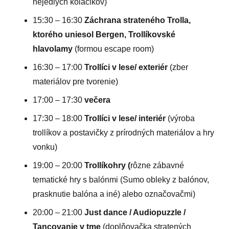
nejedlých koláčikov)
15:30 – 16:30
Záchrana strateného Trolla,
ktorého uniesol Bergen, Trollíkovské
hlavolamy
(formou escape room)
16:30 – 17:00
Trollíci v lese/ exteriér
(zber
materiálov pre tvorenie)
17:00 – 17:30
večera
17:30 – 18:00
Trollíci v lese/ interiér
(výroba
trollíkov a postavičky z prírodných materiálov a hry
vonku)
19:00 – 20:00
Trollíkohry (
rôzne zábavné
tematické hry s balónmi (Sumo obleky z balónov,
prasknutie balóna a iné) alebo označovačmi)
20:00 – 21:00
Just dance / Audiopuzzle /
Tancovanie v tme
(doplňovačka stratených