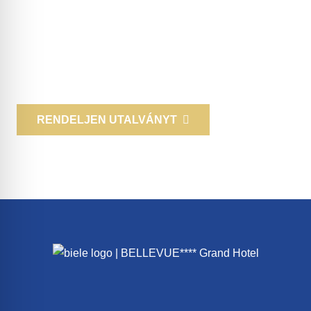
Lepje meg szeretteit és barátait! Örvendeztesse meg
őket ajándékutalvánnyal, vagy köszönje meg üzleti
partnereit, munkatársait élményajándékkal! Postán, e-
mailben küldjük, vagy személyesen is bejöhet hozzánk.
RENDELJEN UTALVÁNYT