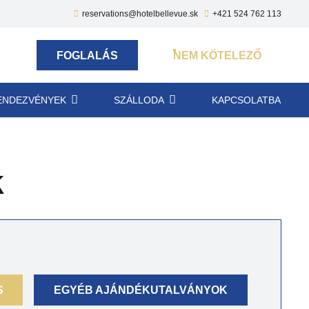
reservations@hotelbellevue.sk
+421 524 762 113
FOGLALÁS
NEM KÖTELEZŐ
ENDEZVÉNYEK
SZÁLLODA
KAPCSOLATBA
k
S
EGYÉB AJÁNDÉKUTALVÁNYOK