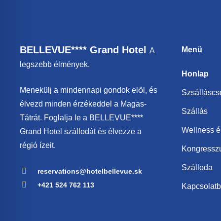
BELLEVUE**** Grand Hotel
Menü
A
legszebb élmények.
Honlap
Menekülj a mindennapi gondok elől, és
Szsállásc
élvezd minden érzékeddel a Magas-
Szállás
Tátrát. Foglalja le a BELLEVUE****
Wellness é
Grand Hotel szállodát és élvezze a
régió ízeit.
Kongressz
Szálloda
reservations@hotelbellevue.sk
+421 524 762 113
Kapcsolat