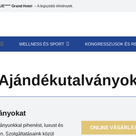
E**** Grand Hotel
– A legszebb élmények.
WELLNESS ÉS SPORT
KONGRESSZUSOK ÉS R
Ajándékutalványo
ványokat
nyunkkal pihenést, luxust és
ONLINE VÁSÁRLÁ
en. Szolgáltatásaink közül