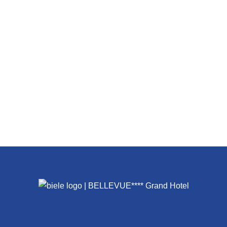
 ajándékutalvánnyal, vagy
ékkal! Postán, e-mailben