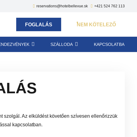
reservations@hotelbellevue.sk
+421 524 762 113
FOGLALÁS
NEM KÖTELEZŐ
ENDEZVÉNYEK
SZÁLLODA
KAPCSOLATBA
ALÁS
 szolgál. Az elküldést követően szívesen ellenőrizzük
rással kapcsolatban.