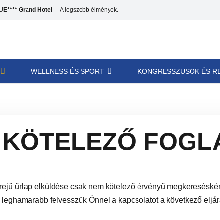
E**** Grand Hotel
– A legszebb élmények.
WELLNESS ÉS SPORT
KONGRESSZUSOK ÉS R
 KÖTELEZŐ FOGL
ejű űrlap elküldése csak nem kötelező érvényű megkeresésként
ő leghamarabb felvesszük Önnel a kapcsolatot a következő eljá