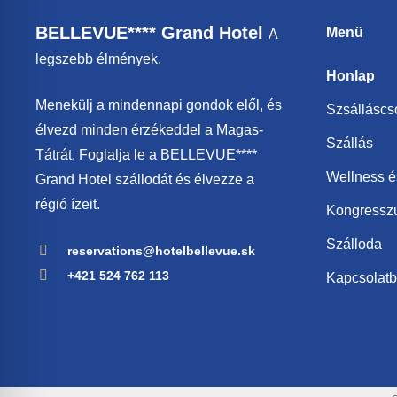
BELLEVUE**** Grand Hotel
Menü
A
legszebb élmények.
Honlap
Menekülj a mindennapi gondok elől, és
Szsállásc
élvezd minden érzékeddel a Magas-
Szállás
Tátrát. Foglalja le a BELLEVUE****
Wellness é
Grand Hotel szállodát és élvezze a
régió ízeit.
Kongressz
Szálloda
reservations@hotelbellevue.sk
+421 524 762 113
Kapcsolat