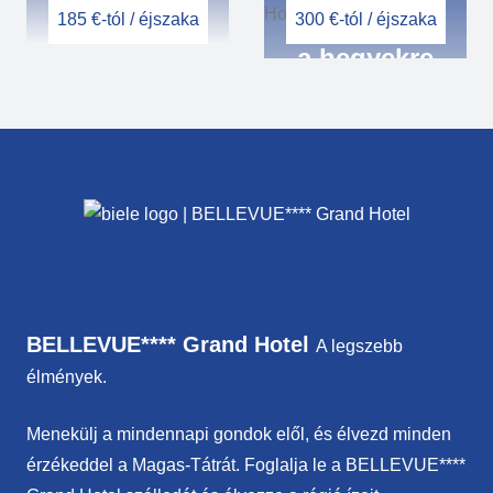
185 €-tól / éjszaka
300 €-tól / éjszaka
kilátással
a hegyekre
vagy
a völgyre
BELLEVUE**** Grand Hotel
A legszebb
élmények.
Menekülj a mindennapi gondok elől, és élvezd minden
érzékeddel a Magas-Tátrát. Foglalja le a BELLEVUE****