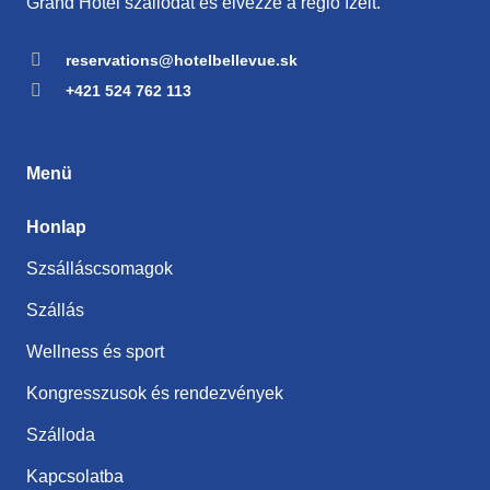
Grand Hotel szállodát és élvezze a régió ízeit.
reservations@hotelbellevue.sk
+421 524 762 113
Menü
Honlap
Szsálláscsomagok
Szállás
Wellness és sport
Kongresszusok és rendezvények
Szálloda
Kapcsolatba