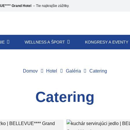
E**** Grand Hotel
– Tie najkrajšie zážitky.
IE
WELLNESS A ŠPORT
KONGRESY A EVENTY
Domov
Hotel
Galéria
Catering
Catering