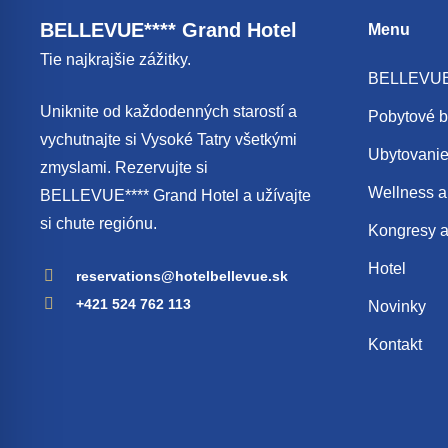
BELLEVUE**** Grand Hotel
Menu
Tie najkrajšie zážitky.
BELLEVUE*
Uniknite od každodenných starostí a
Pobytové b
vychutnajte si Vysoké Tatry všetkými
Ubytovani
zmyslami. Rezervujte si
Wellness a
BELLEVUE**** Grand Hotel a užívajte
si chute regiónu.
Kongresy a
Hotel
reservations@hotelbellevue.sk
+421 524 762 113
Novinky
Kontakt