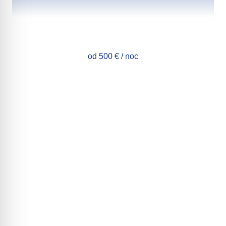
od 500 € / noc
Karty podarunkowe
Zaskocz swoich bliskich i przyjaciół! Podaruj im bon
podarunkowy lub podziękuj partnerom biznesowym
i pracownikom za pomocą prezentu-wrażenia! Wyślemy
go pocztą, e-mailem lub możesz odebrać go osobiście w