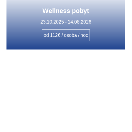
Wellness pobyt
23.10.2025 - 14.08.2026
od 112€ / osoba / noc
Hotel położony u podnóża gór Tatrów,
dysponujący 150 pokojami