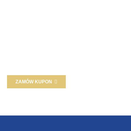
Karty podarunkowe
Zaskocz swoich bliskich i przyjaciół! Podaruj im bon
podarunkowy lub podziękuj partnerom biznesowym
i pracownikom za pomocą prezentu-wrażenia! Wyślemy
go pocztą, e-mailem lub możesz odebrać go osobiście w
naszej siedzibie.
ZAMÓW KUPON