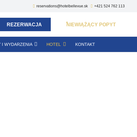
reservations@hotelbellevue.sk
+421 524 762 113
REZERWACJA
NIEWIĄŻĄCY POPYT
 I WYDARZENIA
HOTEL
KONTAKT