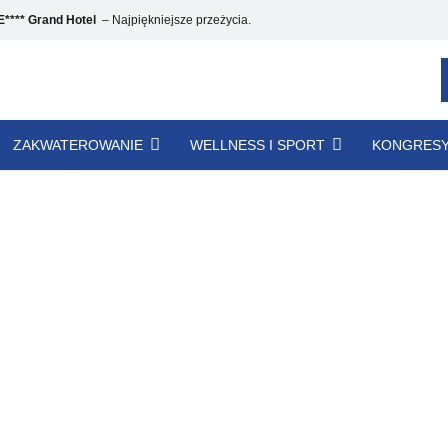
*** Grand Hotel
– Najpiękniejsze przeżycia.
ZAKWATEROWANIE
WELLNESS I SPORT
KONGRESY